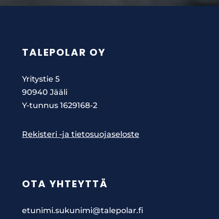
TALEPOLAR OY
Yritystie 5
90940 Jääli
Y-tunnus 1629168-2
Rekisteri -ja tietosuojaseloste
OTA YHTEYTTÄ
etunimi.sukunimi@talepolar.fi